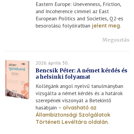
Eastern Europe: Unevenness, Friction,
and Incoherence címmel az East
European Politics and Societies, Q2-es
besorolású folyóiratban
jelent meg
.
Megosztás
2026. április 30.
Bencsik Péter: A német kérdés és
a helsinki folyamat
Kollégánk angol nyelvű tanulmányban
vizsgálta a német kérdés és a határok
szerepének viszonyát a Betekintő
hasábjain –
olvasható az
Állambiztonsági Szolgálatok
Történeti Levéltára oldalán
.