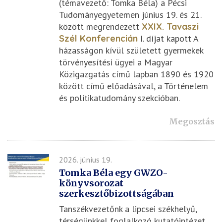
(témavezető: Tomka Béla) a Pécsi
Tudományegyetemen június 19. és 21.
között megrendezett
XXIX. Tavaszi
Szél Konferencián
I. díjat kapott A
házasságon kívül született gyermekek
törvényesítési ügyei a Magyar
Közigazgatás című lapban 1890 és 1920
között című előadásával, a Történelem
és politikatudomány szekcióban.
Megosztás
2026. június 19.
Tomka Béla egy GWZO-
könyvsorozat
szerkesztőbizottságában
Tanszékvezetőnk a lipcsei székhelyű,
térségünkkel foglalkozó kutatóintézet