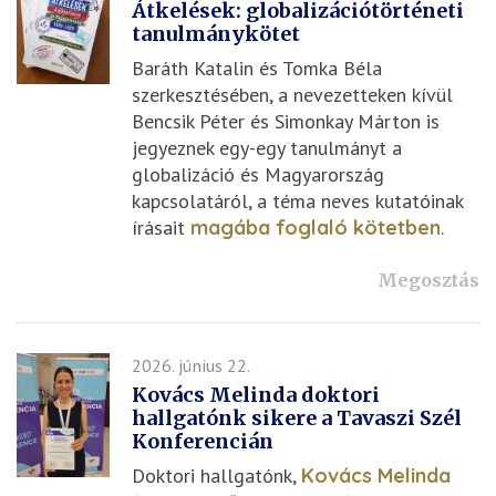
Átkelések: globalizációtörténeti
tanulmánykötet
Baráth Katalin és Tomka Béla
szerkesztésében, a nevezetteken kívül
Bencsik Péter és Simonkay Márton is
jegyeznek egy-egy tanulmányt a
globalizáció és Magyarország
kapcsolatáról, a téma neves kutatóinak
írásait
magába foglaló kötetben
.
Megosztás
2026. június 22.
Kovács Melinda doktori
hallgatónk sikere a Tavaszi Szél
Konferencián
Doktori hallgatónk,
Kovács Melinda