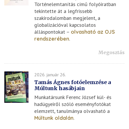
Történelemtanítás című folyóiratban
tekintette át a legfrissebb
szakirodalomban megjelent, a
globalizációval kapcsolatos
álláspontokat –
olvasható az OJS
rendszerében
.
Megosztás
2026. január 26.
Tamás Ágnes fotóelemzése a
Múltunk hasábjain
Munkatársunk Ferenc József kül- és
hadügyeiről szóló eseményfotókat
elemzett, tanulmánya olvasható a
Múltunk oldalán
.