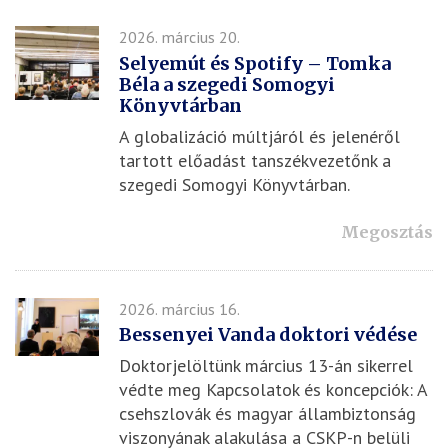
2026. március 20.
Selyemút és Spotify – Tomka
Béla a szegedi Somogyi
Könyvtárban
A globalizáció múltjáról és jelenéről
tartott előadást tanszékvezetőnk a
szegedi Somogyi Könyvtárban.
Megosztás
2026. március 16.
Bessenyei Vanda doktori védése
Doktorjelöltünk március 13-án sikerrel
védte meg Kapcsolatok és koncepciók: A
csehszlovák és magyar állambiztonság
viszonyának alakulása a CSKP-n belüli