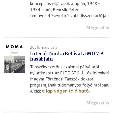
koncepciós eljárások alapján, 1948–
1954 című, Bencsik Péter
témavezetésével készült disszertációját.
Megosztás
2026. március 5.
Interjú Tomka Bélával a MOMA
hasábjain
Tanszékvezetőnk szakmai pályájáról
nyilatkozott az ELTE BTK Új- és Jelenkori
Magyar Történeti Tanszék doktori
programjának tudományos folyóiratában.
A cikk
a lap végén található
.
Megosztás