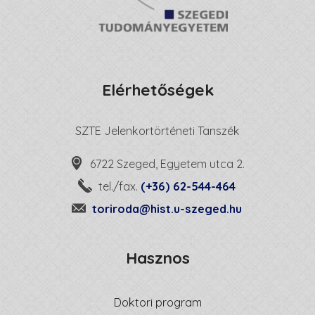
Elérhetőségek
SZTE Jelenkortörténeti Tanszék
6722 Szeged, Egyetem utca 2.
tel./fax.
(+36) 62-544-464
toriroda@hist.u-szeged.hu
Hasznos
Doktori program