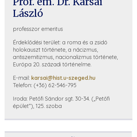
Prof. em. Dr. Karsai
László
professzor emeritus
Érdeklődési terület: a roma és a zsidó
holokauszt története, a nácizmus,
antiszemitizmus, nacionalizmus története,
Európa 20. századi történelme.
E-mail:
karsai@hist.u-szeged.hu
Telefon: (+36) 62-546-795
Iroda: Petőfi Sándor sgt. 30-34. („Petőfi
épület”), 125. szoba